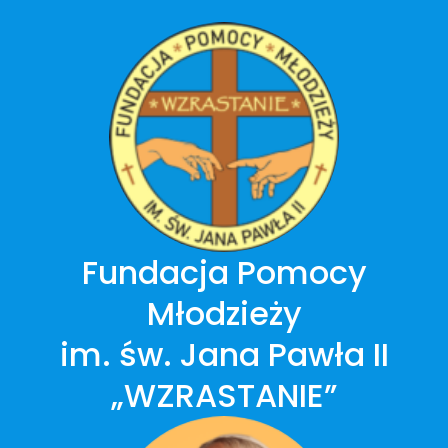
Przejdź
do
treści
Fundacja Pomocy
Młodzieży
im. św. Jana Pawła II
„WZRASTANIE”