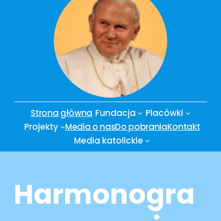
Strona główna
Fundacja
Placówki
Projekty
Media o nas
Do pobrania
Kontakt
Media katolickie
Harmonogra