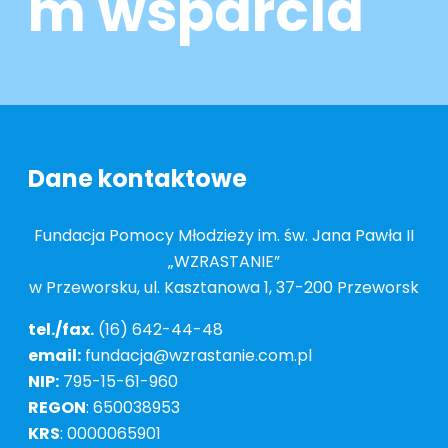
m wsparcia
Dane kontaktowe
Fundacja Pomocy Młodzieży im. św. Jana Pawła II
„WZRASTANIE”
w Przeworsku, ul. Kasztanowa 1, 37-200 Przeworsk
tel./fax.
(16) 642-44-48
email:
fundacja@wzrastanie.com.pl
NIP:
795-15-61-960
REGON
: 650038953
KRS
: 0000065901