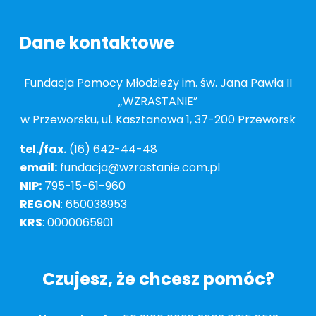
Dane kontaktowe
Fundacja Pomocy Młodzieży im. św. Jana Pawła II
„WZRASTANIE”
w Przeworsku, ul. Kasztanowa 1, 37-200 Przeworsk
tel./fax.
(16) 642-44-48
email:
fundacja@wzrastanie.com.pl
NIP:
795-15-61-960
REGON
: 650038953
KRS
: 0000065901
Czujesz, że chcesz pomóc?