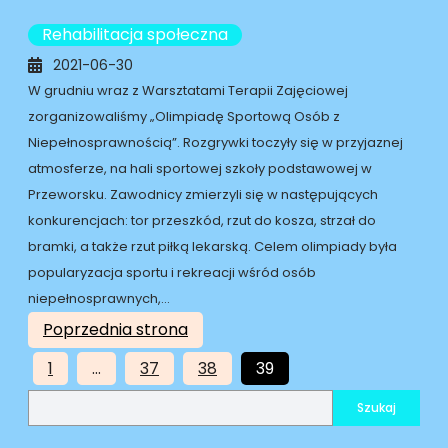
Rehabilitacja społeczna
2021-06-30
W grudniu wraz z Warsztatami Terapii Zajęciowej
zorganizowaliśmy „Olimpiadę Sportową Osób z
Niepełnosprawnością”. Rozgrywki toczyły się w przyjaznej
atmosferze, na hali sportowej szkoły podstawowej w
Przeworsku. Zawodnicy zmierzyli się w następujących
konkurencjach: tor przeszkód, rzut do kosza, strzał do
bramki, a także rzut piłką lekarską. Celem olimpiady była
popularyzacja sportu i rekreacji wśród osób
niepełnosprawnych,…
Poprzednia strona
1
…
37
38
39
S
Szukaj
e