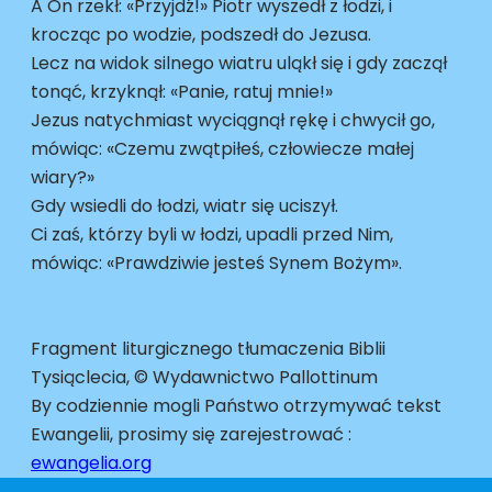
A On rzekł: «Przyjdź!» Piotr wyszedł z łodzi, i
krocząc po wodzie, podszedł do Jezusa.
Lecz na widok silnego wiatru uląkł się i gdy zaczął
tonąć, krzyknął: «Panie, ratuj mnie!»
Jezus natychmiast wyciągnął rękę i chwycił go,
mówiąc: «Czemu zwątpiłeś, człowiecze małej
wiary?»
Gdy wsiedli do łodzi, wiatr się uciszył.
Ci zaś, którzy byli w łodzi, upadli przed Nim,
mówiąc: «Prawdziwie jesteś Synem Bożym».
Fragment liturgicznego tłumaczenia Biblii
Tysiąclecia, © Wydawnictwo Pallottinum
By codziennie mogli Państwo otrzymywać tekst
Ewangelii, prosimy się zarejestrować :
ewangelia.org