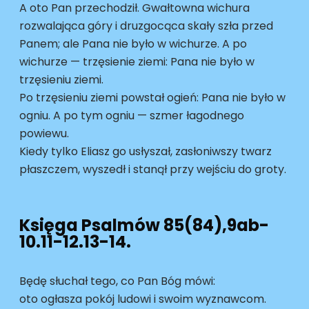
A oto Pan przechodził. Gwałtowna wichura
rozwalająca góry i druzgocąca skały szła przed
Panem; ale Pana nie było w wichurze. A po
wichurze — trzęsienie ziemi: Pana nie było w
trzęsieniu ziemi.
Po trzęsieniu ziemi powstał ogień: Pana nie było w
ogniu. A po tym ogniu — szmer łagodnego
powiewu.
Kiedy tylko Eliasz go usłyszał, zasłoniwszy twarz
płaszczem, wyszedł i stanął przy wejściu do groty.
Księga Psalmów
85(84),9ab-
10.11-12.13-14.
Będę słuchał tego, co Pan Bóg mówi:
oto ogłasza pokój ludowi i swoim wyznawcom.