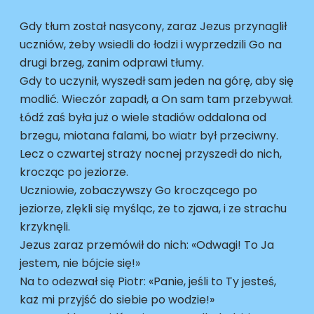
Gdy tłum został nasycony, zaraz Jezus przynaglił
uczniów, żeby wsiedli do łodzi i wyprzedzili Go na
drugi brzeg, zanim odprawi tłumy.
Gdy to uczynił, wyszedł sam jeden na górę, aby się
modlić. Wieczór zapadł, a On sam tam przebywał.
Łódź zaś była już o wiele stadiów oddalona od
brzegu, miotana falami, bo wiatr był przeciwny.
Lecz o czwartej straży nocnej przyszedł do nich,
krocząc po jeziorze.
Uczniowie, zobaczywszy Go kroczącego po
jeziorze, zlękli się myśląc, że to zjawa, i ze strachu
krzyknęli.
Jezus zaraz przemówił do nich: «Odwagi! To Ja
jestem, nie bójcie się!»
Na to odezwał się Piotr: «Panie, jeśli to Ty jesteś,
każ mi przyjść do siebie po wodzie!»