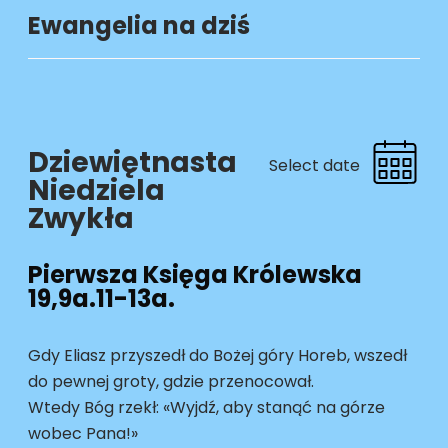
a
Ewangelia na dziś
r
c
h
Dziewiętnasta
Select date
Niedziela
Zwykła
Pierwsza Księga Królewska
19,9a.11-13a.
Gdy Eliasz przyszedł do Bożej góry Horeb, wszedł
do pewnej groty, gdzie przenocował.
Wtedy Bóg rzekł: «Wyjdź, aby stanąć na górze
wobec Pana!»