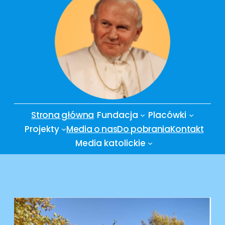
Strona główna
Fundacja
Placówki
Projekty
Media o nas
Do pobrania
Kontakt
Media katolickie